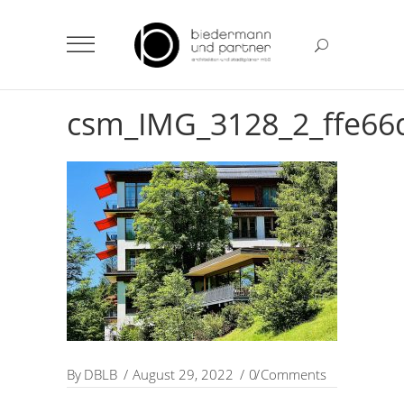
csm_IMG_3128_2_ffe66
By
DBLB
August 29, 2022
0 Comments