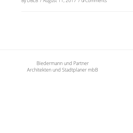
By
DBLB
August 11, 2017
0 Comments
Biedermann und Partner
Architekten und Stadtplaner mbB